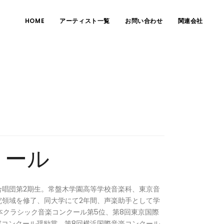
HOME
アーティスト一覧
お問い合わせ
関連会社
ノール
合唱団第2期生。常盤木学園高等学校音楽科、東京音
究領域を修了、同大学にて2年間、声楽助手として学
本クラシック音楽コンクール第5位、第8回東京国際
家コンクール奨励賞、第8回横浜国際音楽コンクール