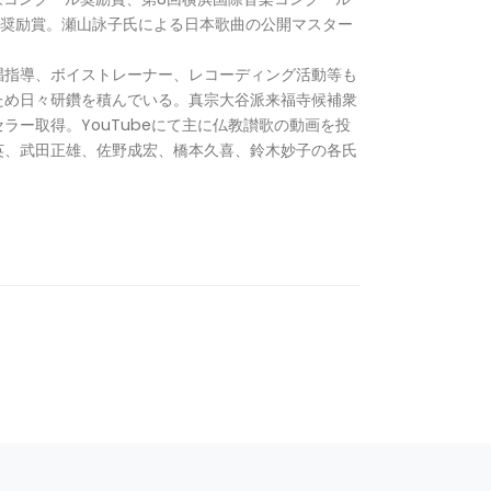
ル奨励賞。瀬山詠子氏による日本歌曲の公開マスター
唱指導、ボイストレーナー、レコーディング活動等も
ため日々研鑽を積んでいる。真宗大谷派来福寺候補衆
ラー取得。YouTubeにて主に仏教讃歌の動画を投
英、武田正雄、佐野成宏、橋本久喜、鈴木妙子の各氏