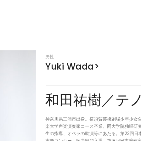
男性
Yuki Wada>
和田祐樹／テ
神奈川県三浦市出身。横須賀芸術劇場少年少女
楽大学声楽演奏家コース卒業、同大学院独唱研
生の指導、オペラの助演等にあたる。第23回日
声楽コンクール歌曲部門入選、第18回日本演奏