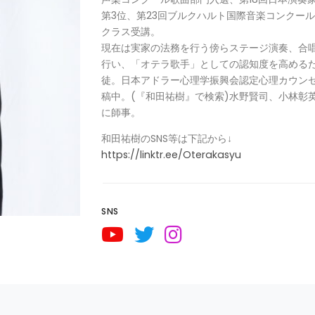
第3位、第23回ブルクハルト国際音楽コンクー
クラス受講。
現在は実家の法務を行う傍らステージ演奏、合
行い、「オテラ歌手」としての認知度を高める
徒。日本アドラー心理学振興会認定心理カウンセ
稿中。(『和田祐樹』で検索)水野賢司、小林彰
に師事。
和田祐樹のSNS等は下記から↓
https://linktr.ee/Oterakasyu
SNS