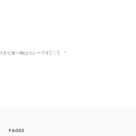
きな食べ物はカレーです(‘◇’)ゞ”
PAGES